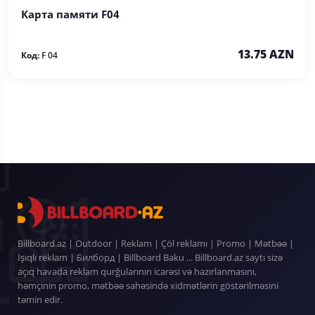
Карта памяти F04
13.75 AZN
Код:
F 04
Billboard.az | Outdoor | Reklam | Çöl reklamı | Promo | Mətbəə |
İşıqlı reklam | Билборд | Billboard Baku ... Billboard.az saytı sizə
açıq havada reklam qurğularının icarəsi və hazırlanmasını,
həmçinin promo, mətbəə sahəsində xidmətlərin göstərilməsini
təmin edir.