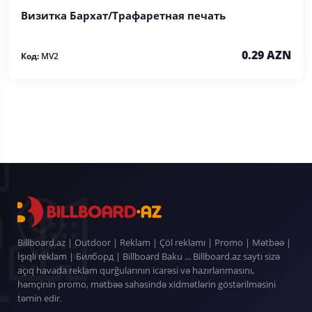
Визитка Бархат/Трафаретная печать
0.29 AZN
Код:
MV2
Billboard.az | Outdoor | Reklam | Çöl reklamı | Promo | Mətbəə |
İşıqlı reklam | Билборд | Billboard Baku ... Billboard.az saytı sizə
açıq havada reklam qurğularının icarəsi və hazırlanmasını,
həmçinin promo, mətbəə sahəsində xidmətlərin göstərilməsini
təmin edir.