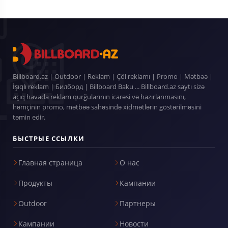
Billboard.az | Outdoor | Reklam | Çöl reklamı | Promo | Mətbəə |
İşıqlı reklam | Билборд | Billboard Baku ... Billboard.az saytı sizə
açıq havada reklam qurğularının icarəsi və hazırlanmasını,
həmçinin promo, mətbəə sahəsində xidmətlərin göstərilməsini
təmin edir.
БЫСТРЫЕ ССЫЛКИ
Главная страница
О нас
Продукты
Кампании
Outdoor
Партнеры
Кампании
Новости