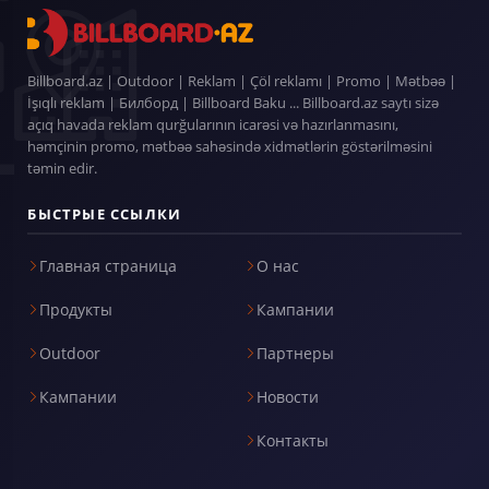
Billboard.az | Outdoor | Reklam | Çöl reklamı | Promo | Mətbəə |
İşıqlı reklam | Билборд | Billboard Baku ... Billboard.az saytı sizə
açıq havada reklam qurğularının icarəsi və hazırlanmasını,
həmçinin promo, mətbəə sahəsində xidmətlərin göstərilməsini
təmin edir.
БЫСТРЫЕ ССЫЛКИ
Главная страница
О нас
Продукты
Кампании
Outdoor
Партнеры
Кампании
Новости
Контакты