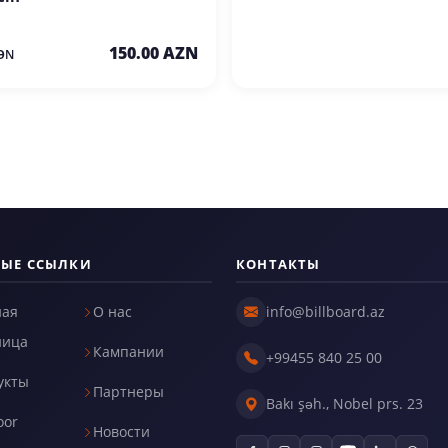
150.00 AZN
ƏN
РЫЕ ССЫЛКИ
КОНТАКТЫ
ная
О нас
info@billboard.az
ница
Кампании
+99455 840 25 00
укты
Партнеры
Bakı şəh., Nobel prs. 23
oor
Новости