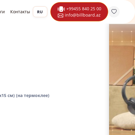
+99455 840 25 00
оги
Контакты
RU
info@billboard.az
15 см) (на термоклее)