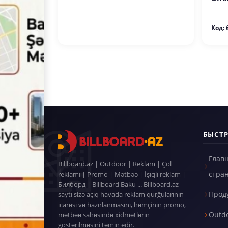
Код:
БЫСТ
Глав
Billboard.az | Outdoor | Reklam | Çöl
стра
reklamı | Promo | Mətbəə | İşıqlı reklam |
Билборд | Billboard Baku ... Billboard.az
Прод
saytı sizə açıq havada reklam qurğularının
icarəsi və hazırlanmasını, həmçinin promo,
Outd
mətbəə sahəsində xidmətlərin
göstərilməsini təmin edir.