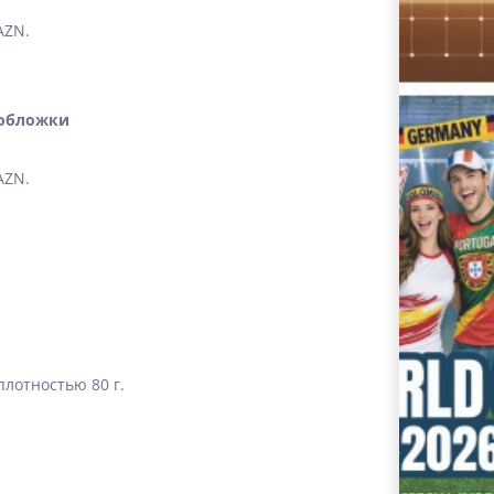
AZN.
з обложки
AZN.
лотностью 80 г.