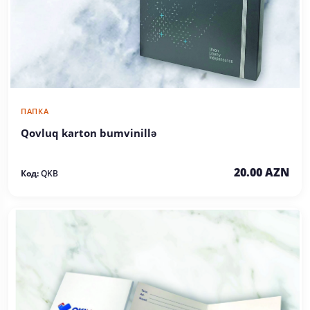
ПАПКА
Qovluq karton bumvinillə
20.00 AZN
Код:
QKB