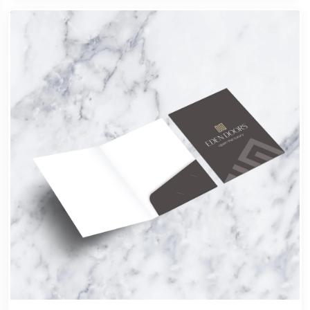
Qovluq A4 (23x32 sm)
1.05 AZN
Код:
QA4