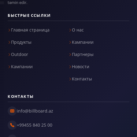
Billboard.az | Outdoor | Reklam | Çöl reklamı | Promo | Mətbəə |
İşıqlı reklam | Билборд | Billboard Baku ... Billboard.az saytı sizə
açıq havada reklam qurğularının icarəsi və hazırlanmasını,
həmçinin promo, mətbəə sahəsində xidmətlərin göstərilməsini
təmin edir.
БЫСТРЫЕ ССЫЛКИ
Главная страница
О нас
Продукты
Кампании
Outdoor
Партнеры
Кампании
Новости
Контакты
КОНТАКТЫ