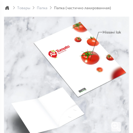
RU
Товары
Папка
Папка (частично лакированная)