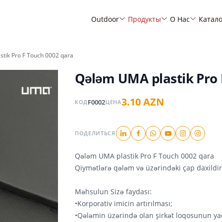
Outdoor
Продукты
О Нас
Катал
tik Pro F Touch 0002 qara
Qələm UMA plastik Pro 
3.10 AZN
F0002
КОД
ЦЕНА
ПОДЕЛИТЬСЯ
Qələm UMA plastik Pro F Touch 0002 qara
Qiymətlərə qələm və üzərindəki çap daxildir
Məhsulun Sizə faydası:
•Korporativ imicin artırılması;
•Qələmin üzərində olan şirkət loqosunun ya