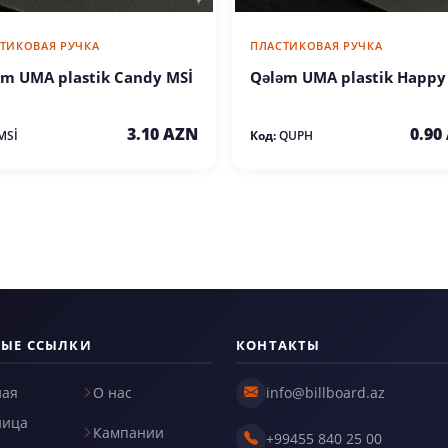
ТИКОВАЯ РУЧКА
ПЛАСТИКОВАЯ РУЧКА
əm UMA plastik Candy MSİ
Qələm UMA plastik Happy
3.10 AZN
0.90
MSİ
Код:
QUPH
РЫЕ ССЫЛКИ
КОНТАКТЫ
ная
О нас
info@billboard.az
ница
Кампании
+99455 840 25 00