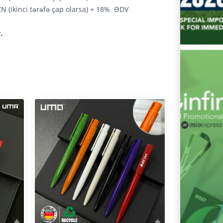
ZN (ikinci tərəfə çap olarsa) + 18% ƏDV
.