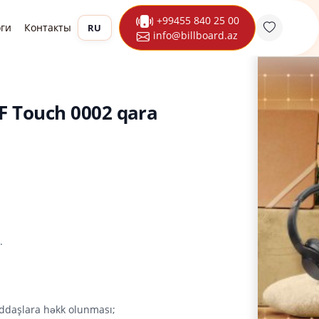
+99455 840 25 00
оги
Контакты
RU
info@billboard.az
F Touch 0002 qara
.
ddaşlara həkk olunması;