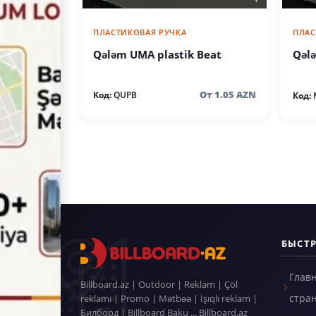
ПЛАСТИКОВАЯ РУЧКА
ПЛАС
Qələm UMA plastik Beat
Qəl
От 1.05 AZN
Код:
QUPB
Код:
БЫСТ
Глав
Billboard.az | Outdoor | Reklam | Çöl
стра
reklamı | Promo | Mətbəə | İşıqlı reklam |
Билборд | Billboard Baku ... Billboard.az