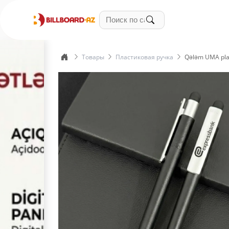
Товары
Пластиковая ручка
Qələm UMA plas