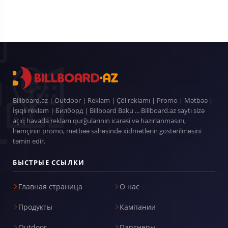
Billboard.az | Outdoor | Reklam | Çöl reklamı | Promo | Mətbəə |
İşıqlı reklam | Билборд | Billboard Baku ... Billboard.az saytı sizə
açıq havada reklam qurğularının icarəsi və hazırlanmasını,
həmçinin promo, mətbəə sahəsində xidmətlərin göstərilməsini
təmin edir.
БЫСТРЫЕ ССЫЛКИ
Главная страница
О нас
Продукты
Кампании
Outdoor
Партнеры