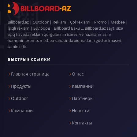
Billboard.az | Outdoor | Reklam | Çöl reklamı | Promo | Mətbəə |
İşıqlı reklam | Билборд | Billboard Baku ... Billboard.az saytı sizə
açıq havada reklam qurğularının icarəsi və hazırlanmasını,
həmçinin promo, mətbəə sahəsində xidmətlərin göstərilməsini
təmin edir.
БЫСТРЫЕ ССЫЛКИ
Главная страница
О нас
Продукты
Кампании
Outdoor
Партнеры
Кампании
Новости
Контакты