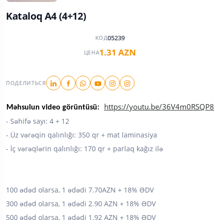
Kataloq A4 (4+12)
05239
КОД
1.31 AZN
ЦЕНА
ПОДЕЛИТЬСЯ
https://youtu.be/36V4m0RSQP8
Məhsulun video görüntüsü:
- Səhifə sayı: 4 + 12
- ⁠Üz vərəqin qalınlığı: 350 qr + mat laminasiya
- ⁠İç vərəqlərin qalınlığı: 170 qr + parlaq kağız ilə
100 ədəd olarsa, 1 ədədi 7.70AZN + 18% ƏDV
300 ədəd olarsa, 1 ədədi 2.90 AZN + 18% ƏDV
500 ədəd olarsa, 1 ədədi 1.92 AZN + 18% ƏDV