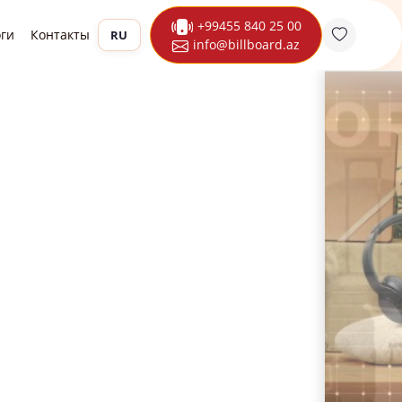
+99455 840 25 00
оги
Контакты
RU
info@billboard.az