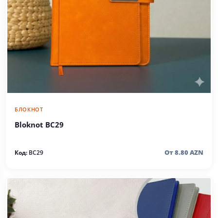
БЛОКНОТ
Bloknot BC29
От 8.80 AZN
Код:
BC29