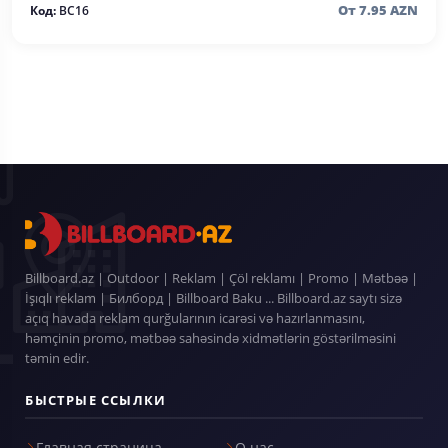
От 7.95 AZN
Код:
BC16
Billboard.az | Outdoor | Reklam | Çöl reklamı | Promo | Mətbəə |
İşıqlı reklam | Билборд | Billboard Baku ... Billboard.az saytı sizə
açıq havada reklam qurğularının icarəsi və hazırlanmasını,
həmçinin promo, mətbəə sahəsində xidmətlərin göstərilməsini
təmin edir.
БЫСТРЫЕ ССЫЛКИ
Главная страница
О нас