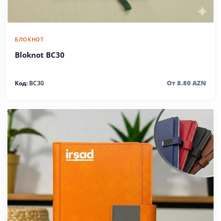
БЛОКНОТ
Bloknot BC30
От 8.80 AZN
Код:
BC30