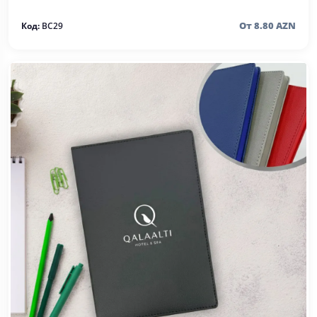
От 8.80 AZN
Код:
BC29