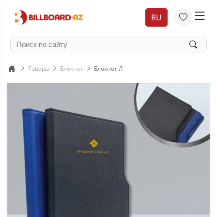
RU
Товары
Блокнот
Блокнот Л