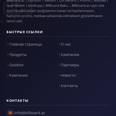
Billboard.az | Outdoor | Reklam | Çöl reklamı | Promo | Mətbəə |
İşıqlı reklam | Билборд | Billboard Baku ... Billboard.az saytı sizə
açıq havada reklam qurğularının icarəsi və hazırlanmasını,
həmçinin promo, mətbəə sahəsində xidmətlərin göstərilməsini
təmin edir.
БЫСТРЫЕ ССЫЛКИ
Главная страница
О нас
Продукты
Кампании
Outdoor
Партнеры
Кампании
Новости
Контакты
КОНТАКТЫ
info@billboard.az