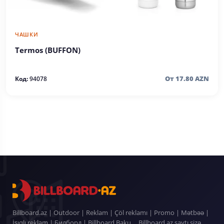
ЧАШКИ
Termos (BUFFON)
От 17.80 AZN
Код:
94078
Billboard.az | Outdoor | Reklam | Çöl reklamı | Promo | Mətbəə |
İşıqlı reklam | Билборд | Billboard Baku ... Billboard.az saytı sizə