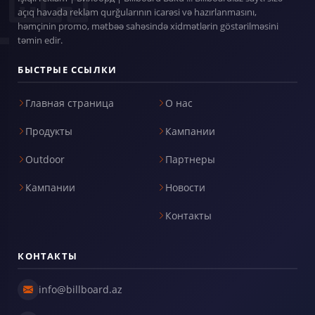
açıq havada reklam qurğularının icarəsi və hazırlanmasını,
həmçinin promo, mətbəə sahəsində xidmətlərin göstərilməsini
təmin edir.
БЫСТРЫЕ ССЫЛКИ
Главная страница
О нас
Продукты
Кампании
Outdoor
Партнеры
Кампании
Новости
Контакты
КОНТАКТЫ
info@billboard.az