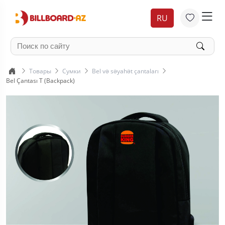
RU
Товары
Сумки
Bel və səyahət çantaları
Bel Çantası T (Backpack)