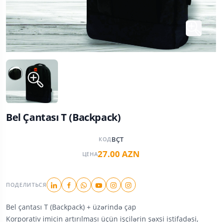
Bel Çantası T (Backpack)
BÇT
КОД
27.00 AZN
ЦЕНА
ПОДЕЛИТЬСЯ
Bel çantası T (Backpack) + üzərində çap
Korporativ imicin artırılması üçün işçilərin şəxsi istifadəsi,