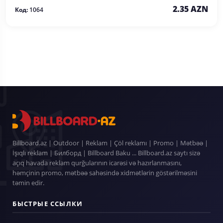
2.35 AZN
Код:
1064
Billboard.az | Outdoor | Reklam | Çöl reklamı | Promo | Mətbəə |
İşıqlı reklam | Билборд | Billboard Baku ... Billboard.az saytı sizə
açıq havada reklam qurğularının icarəsi və hazırlanmasını,
həmçinin promo, mətbəə sahəsində xidmətlərin göstərilməsini
təmin edir.
БЫСТРЫЕ ССЫЛКИ