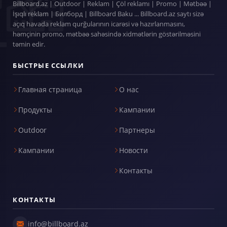
Billboard.az | Outdoor | Reklam | Çöl reklamı | Promo | Mətbəə |
İşıqlı reklam | Билборд | Billboard Baku ... Billboard.az saytı sizə
açıq havada reklam qurğularının icarəsi və hazırlanmasını,
həmçinin promo, mətbəə sahəsində xidmətlərin göstərilməsini
təmin edir.
БЫСТРЫЕ ССЫЛКИ
Главная страница
О нас
Продукты
Кампании
Outdoor
Партнеры
Кампании
Новости
Контакты
КОНТАКТЫ
info@billboard.az