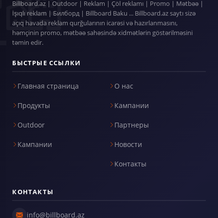
Billboard.az | Outdoor | Reklam | Çöl reklamı | Promo | Mətbəə |
İşıqlı reklam | Билборд | Billboard Baku ... Billboard.az saytı sizə
açıq havada reklam qurğularının icarəsi və hazırlanmasını,
həmçinin promo, mətbəə sahəsində xidmətlərin göstərilməsini
təmin edir.
БЫСТРЫЕ ССЫЛКИ
Главная страница
О нас
Продукты
Кампании
Outdoor
Партнеры
Кампании
Новости
Контакты
КОНТАКТЫ
info@billboard.az