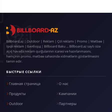
Billboard.az | Outdoor | Reklam | Çöl reklamı | Promo | Mətbəə |
İşıqlı reklam | Билборд | Billboard Baku ... Billboard.az saytı sizə
açıq havada reklam qurğularının icarəsi və hazırlanmasını,
həmçinin promo, mətbəə sahəsində xidmətlərin göstərilməsini
təmin edir.
БЫСТРЫЕ ССЫЛКИ
Главная страница
О нас
Продукты
Кампании
Outdoor
Партнеры